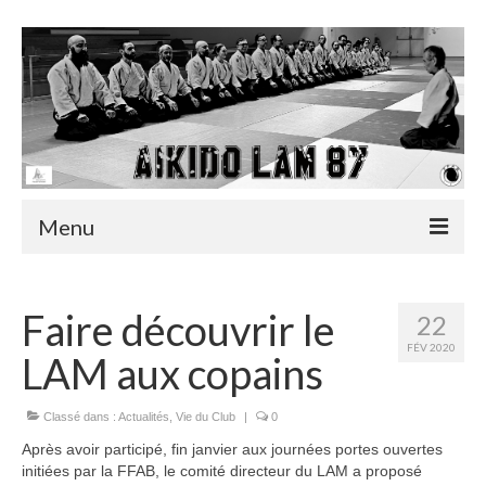
Menu
Accueil
Faire découvrir le
22
Actualités
FÉV 2020
LAM aux copains
Infos utiles
Classé dans :
Actualités
,
Vie du Club
|
0
Albums
Après avoir participé, fin janvier aux journées portes ouvertes
Vidéos
initiées par la FFAB, le comité directeur du LAM a proposé