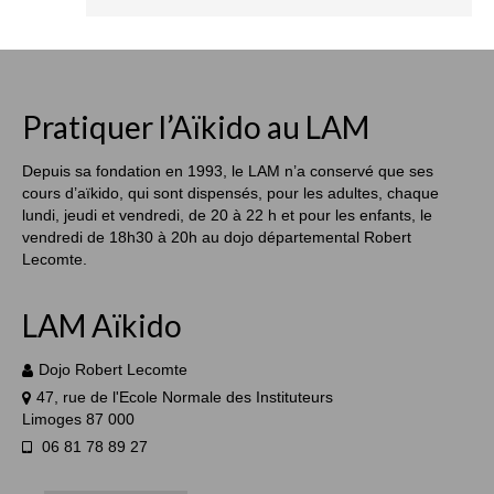
Pratiquer l’Aïkido au LAM
Depuis sa fondation en 1993, le LAM n’a conservé que ses
cours d’aïkido, qui sont dispensés, pour les adultes, chaque
lundi, jeudi et vendredi, de 20 à 22 h et pour les enfants, le
vendredi de 18h30 à 20h au dojo départemental Robert
Lecomte.
LAM Aïkido
Dojo Robert Lecomte
47, rue de l'Ecole Normale des Instituteurs
Limoges 87 000
06 81 78 89 27