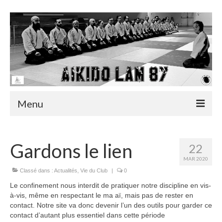
Menu
Accueil
Gardons le lien
22
Actualités
MAR 2020
Classé dans :
Infos utiles
Actualités
,
Vie du Club
|
0
Le confinement nous interdit de pratiquer notre discipline en vis-
Albums
à-vis, même en respectant le ma aï, mais pas de rester en
contact. Notre site va donc devenir l’un des outils pour garder ce
Vidéos
contact d’autant plus essentiel dans cette période