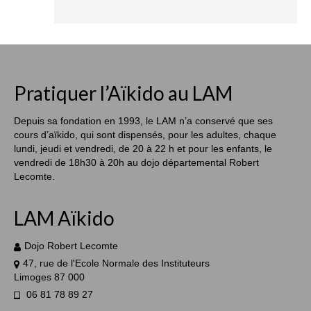
Pratiquer l’Aïkido au LAM
Depuis sa fondation en 1993, le LAM n’a conservé que ses
cours d’aïkido, qui sont dispensés, pour les adultes, chaque
lundi, jeudi et vendredi, de 20 à 22 h et pour les enfants, le
vendredi de 18h30 à 20h au dojo départemental Robert
Lecomte.
LAM Aïkido
Dojo Robert Lecomte
47, rue de l'Ecole Normale des Instituteurs
Limoges 87 000
06 81 78 89 27