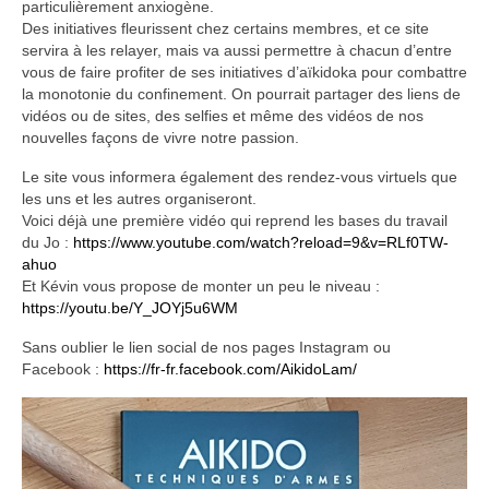
particulièrement anxiogène.
Infos pratiques
Des initiatives fleurissent chez certains membres, et ce site
servira à les relayer, mais va aussi permettre à chacun d’entre
vous de faire profiter de ses initiatives d’aïkidoka pour combattre
la monotonie du confinement. On pourrait partager des liens de
vidéos ou de sites, des selfies et même des vidéos de nos
nouvelles façons de vivre notre passion.
Le site vous informera également des rendez-vous virtuels que
les uns et les autres organiseront.
Voici déjà une première vidéo qui reprend les bases du travail
du Jo :
https://www.youtube.com/watch?reload=9&v=RLf0TW-
ahuo
Et Kévin vous propose de monter un peu le niveau :
https://youtu.be/Y_JOYj5u6WM
Sans oublier le lien social de nos pages Instagram ou
Facebook :
https://fr-fr.facebook.com/AikidoLam/