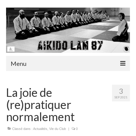
Menu
Accueil
La joie de
3
Actualités
SEP 2021
(re)pratiquer
Infos utiles
normalement
Albums
Classé dans :
Actualités
,
Vie du Club
|
0
Vidéos