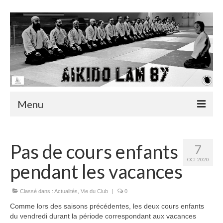
Menu
Accueil
Pas de cours enfants
7
Actualités
OCT 2020
pendant les vacances
Infos utiles
Classé dans :
Actualités
,
Vie du Club
|
0
Albums
Comme lors des saisons précédentes, les deux cours enfants
Vidéos
du vendredi durant la période correspondant aux vacances