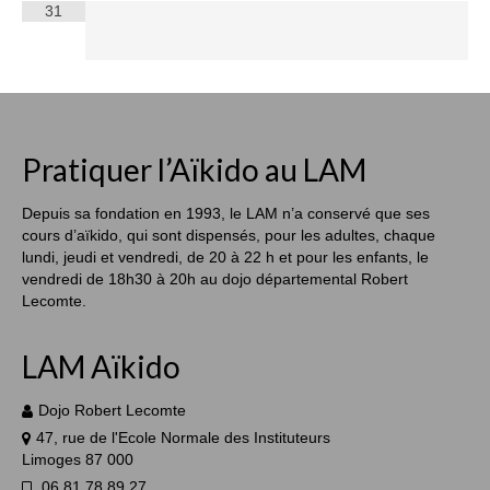
31
Pratiquer l’Aïkido au LAM
Depuis sa fondation en 1993, le LAM n’a conservé que ses
cours d’aïkido, qui sont dispensés, pour les adultes, chaque
lundi, jeudi et vendredi, de 20 à 22 h et pour les enfants, le
vendredi de 18h30 à 20h au dojo départemental Robert
Lecomte.
LAM Aïkido
Dojo Robert Lecomte
47, rue de l'Ecole Normale des Instituteurs
Limoges 87 000
06 81 78 89 27