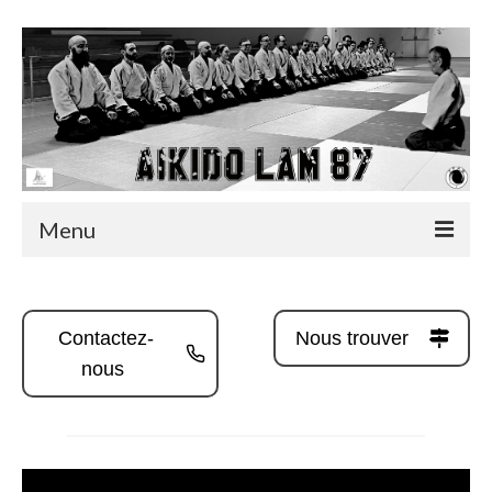
Menu
Accueil
Actualités
Contactez-
Nous trouver
nous
Infos utiles
Albums
Vidéos