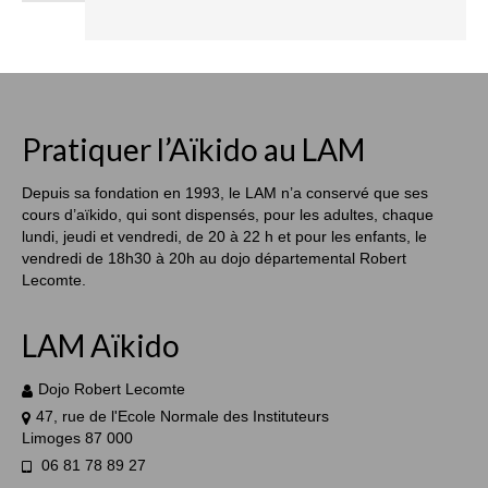
Pratiquer l’Aïkido au LAM
Depuis sa fondation en 1993, le LAM n’a conservé que ses
cours d’aïkido, qui sont dispensés, pour les adultes, chaque
lundi, jeudi et vendredi, de 20 à 22 h et pour les enfants, le
vendredi de 18h30 à 20h au dojo départemental Robert
Lecomte.
LAM Aïkido
Dojo Robert Lecomte
47, rue de l'Ecole Normale des Instituteurs
Limoges 87 000
06 81 78 89 27