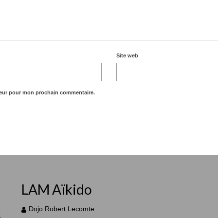
Site web
teur pour mon prochain commentaire.
LAM Aïkido
e
Dojo Robert Lecomte