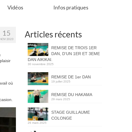
Vidéos
Infos pratiques
15
Articles récents
NOV 2023
REMISE DE TROIS 1ER
DAN, D’UN 1ER ET 3EME
u
DAN AIKIKAI.
laisir
30 novembre 2025
REMISE DE 1er DAN
19 juillet 2025
vail où
REMISE DU HAKAMA
casion.
29 mars 2025
STAGE GUILLAUME
COLONGE
26 mars 2025