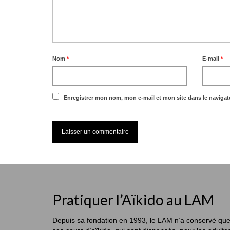
Nom
*
E-mail
*
Enregistrer mon nom, mon e-mail et mon site dans le naviga
Pratiquer l’Aïkido au LAM
Depuis sa fondation en 1993, le LAM n’a conservé qu