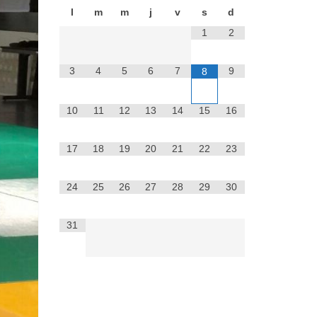
l
m
m
j
v
s
d
1
2
3
4
5
6
7
9
8
10
11
12
13
14
15
16
17
18
19
20
21
22
23
24
25
26
27
28
29
30
31