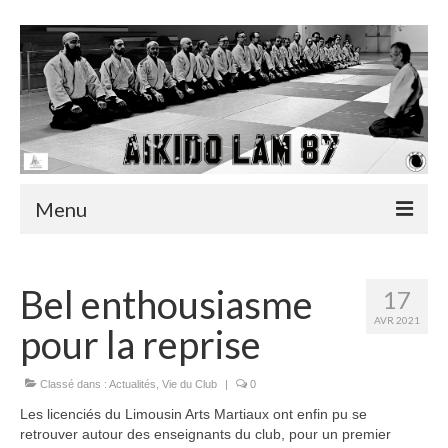
Menu
Accueil
Bel enthousiasme
17
Actualités
AVR 2021
pour la reprise
Infos utiles
Classé dans :
Actualités
,
Vie du Club
|
0
Albums
Les licenciés du Limousin Arts Martiaux ont enfin pu se
Vidéos
retrouver autour des enseignants du club, pour un premier