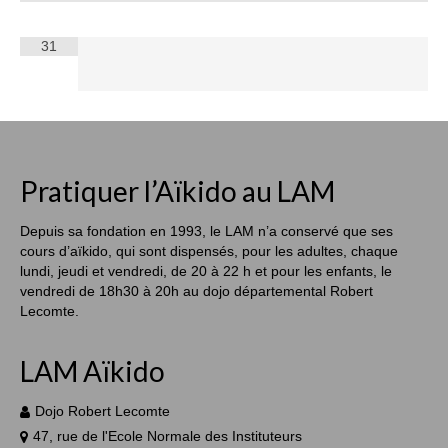
31
Pratiquer l’Aïkido au LAM
Depuis sa fondation en 1993, le LAM n’a conservé que ses
cours d’aïkido, qui sont dispensés, pour les adultes, chaque
lundi, jeudi et vendredi, de 20 à 22 h et pour les enfants, le
vendredi de 18h30 à 20h au dojo départemental Robert
Lecomte.
LAM Aïkido
Dojo Robert Lecomte
47, rue de l'Ecole Normale des Instituteurs