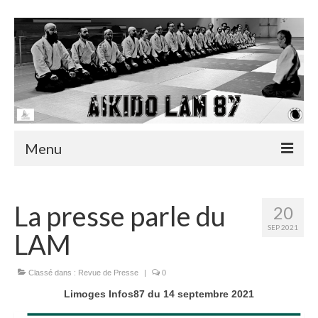
Menu
Accueil
La presse parle du
20
Actualités
SEP 2021
LAM
Infos utiles
Classé dans :
Revue de Presse
|
0
Albums
Limoges Infos87 du 14 septembre 2021
Vidéos