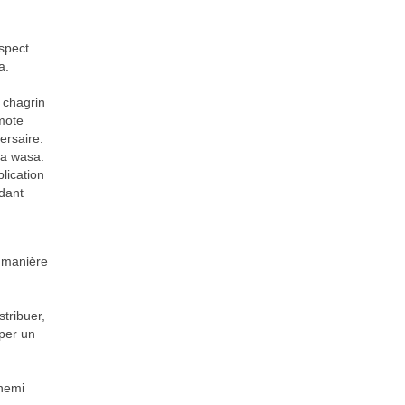
spect
a.
e chagrin
mote
ersaire.
ra wasa.
lication
ndant
e manière
tribuer,
per un
nnemi