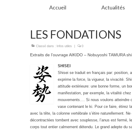
Accueil
Actualités
LES FONDATIONS
Classé dans :
Infos utiles
|
0
Extraits de l’ouvrage AIKIDO – Nobuyoshi TAMURA sh
SHISEI
Shisei se traduit en français par: position, at
exprime la force, la vigueur, la vivacité. 
attitude extérieure: une bonne forme, un bon
manifestation, par exemple, la vitalité che
mouvements…. Si nous voulons atteindre ce 
vase contenant le ki. Pour ce faire, étirez 
avec la tête, la colonne vertébrale s’étire naturellement. Ne
décontractées tombent avec souplesse, l’anus est fermé, le
corps tout entier calmement détendu. Le grand adepte du sa