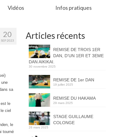
Vidéos
Infos pratiques
20
Articles récents
SEP 2023
REMISE DE TROIS 1ER
DAN, D’UN 1ER ET 3EME
DAN AIKIKAI.
30 novembre 2025
sei)
REMISE DE 1er DAN
t une
19 juillet 2025
 dans sa
REMISE DU HAKAMA
29 mars 2025
est le
le ciel
STAGE GUILLAUME
COLONGE
nden, le
26 mars 2025
i tourné