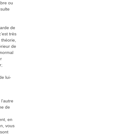
abre ou
sulte
garde de
’est très
 théorie,
érieur de
 normal
r
r;
e lui-
l’autre
ne de
ent, en
on, vous
 sont