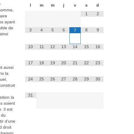
e
l
m
m
j
v
s
d
L’homme,
1
2
aire
rps ayant
sible de
3
4
5
6
8
9
7
ainsi
10
11
12
13
14
15
16
17
18
19
20
21
22
23
nt aussi
ns la
24
25
26
27
28
29
30
uer,
construit
31
ition la
s soient
 Il est
e du
ir d’une
d droit
i hammi.