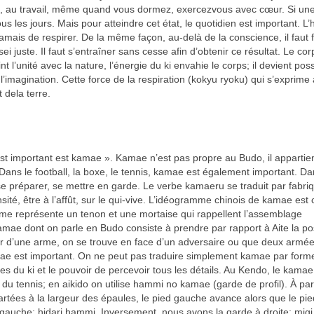
, au travail, même quand vous dormez, exercezvous avec cœur. Si un
us les jours. Mais pour atteindre cet état, le quotidien est important. 
jamais de respirer. De la même façon, au-delà de la conscience, il faut f
ei juste. Il faut s’entraîner sans cesse afin d’obtenir ce résultat. Le co
nt l’unité avec la nature, l’énergie du ki envahie le corps; il devient pos
’imagination. Cette force de la respiration (kokyu ryoku) qui s’exprime 
t dela terre.
est important est kamae ». Kamae n’est pas propre au Budo, il appartie
é: Dans le football, la boxe, le tennis, kamae est également important. Da
e préparer, se mettre en garde. Le verbe kamaeru se traduit par fabriq
sité, être à l’affût, sur le qui-vive. L’idéogramme chinois de kamae est 
ramme représente un tenon et une mortaise qui rappellent l’assemblage
kamae dont on parle en Budo consiste à prendre par rapport à Aite la pos
r d’une arme, on se trouve en face d’un adversaire ou que deux armée
ae est important. On ne peut pas traduire simplement kamae par forme.
ces du ki et le pouvoir de percevoir tous les détails. Au Kendo, le kama
 tennis; en aikido on utilise hammi no kamae (garde de profil). À part
artées à la largeur des épaules, le pied gauche avance alors que le pie
 gauche: hidari hammi. Inversement, nous avons la garde à droite: mig