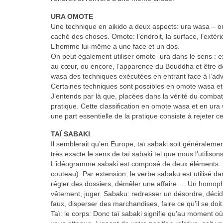
URA OMOTE
Une technique en aikido a deux aspects: ura wasa – omo
caché des choses. Omote: l’endroit, la surface, l’extér
L’homme lui-même a une face et un dos.
On peut également utiliser omote–ura dans le sens : ext
au cœur, ou encore, l’apparence du Bouddha et être dé
wasa des techniques exécutées en entrant face à l’adv
Certaines techniques sont possibles en omote wasa et
J’entends par là que, placées dans la vérité du comba
pratique. Cette classification en omote wasa et en ura
une part essentielle de la pratique consiste à rejeter ce
TAÏ SABAKI
Il semblerait qu’en Europe, taï sabaki soit généralem
très exacte le sens de taï sabaki tel que nous l’utiliso
L’idéogramme sabaki est composé de deux éléments: la 
couteau). Par extension, le verbe sabaku est utilisé d
régler des dossiers, démêler une affaire…. Un homoph
vêtement, juger. Sabaku: redresser un désordre, décide
faux, disperser des marchandises, faire ce qu’il se doit
Taï: le corps: Donc taï sabaki signifie qu’au moment 