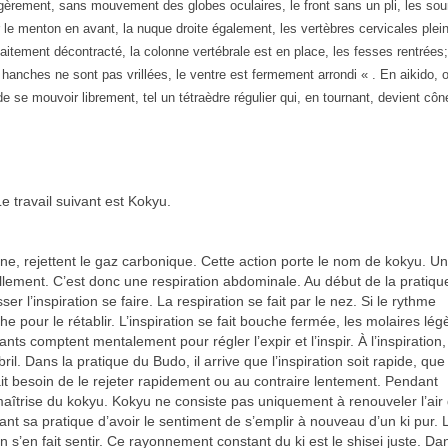
 légèrement, sans mouvement des globes oculaires, le front sans un pli, les sou
r le menton en avant, la nuque droite également, les vertèbres cervicales plei
itement décontracté, la colonne vertébrale est en place, les fesses rentrées;
s hanches ne sont pas vrillées, le ventre est fermement arrondi « . En aikido, 
e se mouvoir librement, tel un tétraèdre régulier qui, en tournant, devient côn
Le travail suivant est Kokyu.
ène, rejettent le gaz carbonique. Cette action porte le nom de kokyu. U
ellement. C’est donc une respiration abdominale. Au début de la pratique,
sser l’inspiration se faire. La respiration se fait par le nez. Si le rythme
uche pour le rétablir. L’inspiration se fait bouche fermée, les molaires lé
nts comptent mentalement pour régler l’expir et l’inspir. À l’inspiration
l. Dans la pratique du Budo, il arrive que l’inspiration soit rapide, que 
it besoin de le rejeter rapidement ou au contraire lentement. Pendant
la maîtrise du kokyu. Kokyu ne consiste pas uniquement à renouveler l’air
ant sa pratique d’avoir le sentiment de s’emplir à nouveau d’un ki pur. L
’en fait sentir. Ce rayonnement constant du ki est le shisei juste. Dan