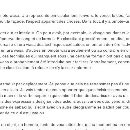
te wasa. Ura représente principalement l’envers, le verso, le dos, l’a
ieur, la façade, l’aspect apparent des choses. Dans tout, il y a omote–ur
érieur et intérieur. On peut avoir, par exemple, le visage souriant et l
pourvu de sang et de larmes. En classifiant grossièrement, on dira, o
ersaire et ura wasa des techniques exécutées en entrant derrière l’adv
 en ura wasa, d’autres en omote wasa seulement ou au contraire en u
t, ces techniques qui manquent sous une certaine forme n’ont pas d’app
 wasa a probablement été introduite pour faciliter l’entraînement, cepe
tte classification, à refuser de s’y laisser enfermer.
ent traduit par déplacement. Je pense que cela ne retransmet pas d’un
ns en aikido. Je vais tenter de vous apporter quelques éclaircissements.
main et le verbe séparer (qui contient l’idée de désarticuler avec un
ans des expressions désignant des actions aussi variées que: vendre, dis
one de sabaki qui s‘écrit avec un autre idéogramme se traduit par cou
r de ce qui est juste ou
.
où un objet, un homme, tente de vous atteindre, qu’au moment où un e