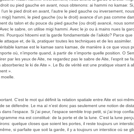
 droit ou pied gauche en avant, nous obtenons: ai hammi no kamae: Si
l’un le pied droit en avant, l’autre le pied gauche ou inversement, nou
 migi) hammi, le pied gauche (ou le droit) avance d’un pas comme dans
ignement du talon et du pouce du pied gauche (ou droit) avancé, nous so
 Avec le sabre, on utilise migi hammi. Avec le jo ou à mains nues la gar
i. Pourquoi hitoemi est la garde fondamentale de l’aikido? Parce que 
 attaque et, de là, pratiquer toutes les techniques et de les assimiler.
 véritable kamae est le kamae sans kamae, de manière à ce que vous p
mporte où, n’importe quand, à partir de n’importe quelle position. O Sens
er par les yeux de Aite, ne regardez pas le sabre de Aite, l’esprit se fai
 absorberiez le ki de Aite ». Le Bu de vérité est une pratique visant à 
ment ».
e moelle.
rtant. C’est le mot qui définit la relation spatiale entre Aite et soi-mêm
ou de se défendre. Le ma aï n’est donc pas seulement une notion de dista
ans l’espace. Si j’ai peur, l’espace semble trop petit, si j’ai trop confi
ogramme ma est constitué: de la porte et de la lune. C’est la lune perç
irons: quelque closes que soient les portes, il reste toujours un intersti
 même, si parfaite que soit la garde, il y a toujours un interstice où se gli