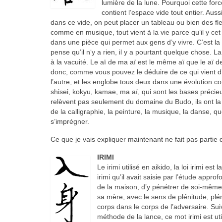
lumière de la lune. Pourquoi cette forc
contient l’espace vide tout entier. Au
dans ce vide, on peut placer un tableau ou bien des f
comme en musique, tout vient à la vie parce qu’il y cet 
dans une pièce qui permet aux gens d’y vivre. C’est la
pense qu’il n‘y a rien, il y a pourtant quelque chose. La 
à la vacuité. Le aï de ma aï est le même aï que le aï 
donc, comme vous pouvez le déduire de ce qui vient d’êt
l’autre, et les englobe tous deux dans une évolution co
shisei, kokyu, kamae, ma aï, qui sont les bases précie
relèvent pas seulement du domaine du Budo, ils ont la 
de la calligraphie, la peinture, la musique, la danse, q
s’imprégner.
Ce que je vais expliquer maintenant ne fait pas partie 
IRIMI
Le irimi utilisé en aikido, la loi irimi es
irimi qu’il avait saisie par l’étude appro
de la maison, d’y pénétrer de soi-même 
sa mère, avec le sens de plénitude, plén
corps dans le corps de l’adversaire. Sui
méthode de la lance, ce mot irimi est uti