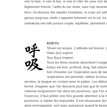
vers le haut, ni vers le bas, ni vers le côté, les yeux clos
légèrement froncés, l’arête du nez droite, sans trop ramene
force. Au-dessous des épaules tombantes, le corps est parfa
genoux jusqu’aux orteils s’appuient fortement sur le sol, le
sankakutai une telle posture souple, équilibrée, permettant d
KOKYU
Shisei est acquis. L’attitude est bonne. 
Haku (ko) expirer
Suu (kyu) inspirer
Tous les êtres vivants absorbent l’oxyg
kokyu est lent, profond, long, fait natur
bon d’insister sur l’expiration puis de lai
respiratoire est perturbé, utiliser la bo
serrées, la langue en contact avec le palais. Les débuta
fermé; imaginer que l’air descend plus bas que le nombri
retienne longuement l’air dans les poumons, que l’on a
l’exercice, il faut prêter une très grande attention à 
poumons, à rejeter les impuretés. Il est nécessaire dur
ainsi emmagasiné, sort avec puissance quand le besoin s