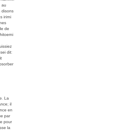
, au
s disons
 irimi
mmes
de de
hitoemi
uissiez
ei dit:
t
absorber
e. La
nce; il
ance en
ue par
ce pour
sse la