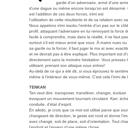
garde d’un adversaire, armé d’une arme 
d’une dague ou même encore lorsqu’on est désarmé. Qu
est l’addition de ces deux forces, irimi est
l’utilisation de cette résultante et de sa relation ave
Nous appelons irimi issoku l’entrée d’un pas sur le côt
profil, attaquant l’adversaire en lui renvoyant la force
facile à comprendre, mais dans la réalité, il ne faut pas
surtout s’il est mieux armé que vous. À mains nues ou a
sa garde ou la forcer, il faut juger le ma aï avec exac
et ne devrait pas à être expliqué. Plus important est d’
directement sans la moindre hésitation. Vous pressez Ai
utilisant, prenant son attaque,vous entrez!
Au-delà de ce qui a été dit, si vous éprouvez le sentime
même à l’intérieur de vous-même. C’est cela l’irimi de l
TENKAN
Ten veut dire: transposer, transférer, changer, évoluer
évoquant un mouvement tournant circulaire. Kan: écha
conduite, d’état d’esprit.
En aikido, je crois que ce mot est utilisé parce que 
changeant de direction, le geste est rond et donne l’im
avez changé, soit de place, soit d’orientation. Tout ch
l’endroit et l’envers d’une même chose.