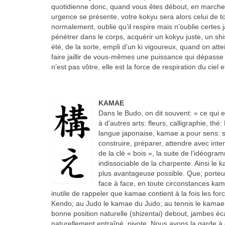
quotidienne donc, quand vous êtes débout, en marche
urgence se présente, votre kokyu sera alors celui de to
normalement, oublie qu’il respire mais n’oublie certes 
pénétrer dans le corps, acquérir un kokyu juste, un shis
été, de la sorte, empli d’un ki vigoureux, quand on attei
faire jaillir de vous-mêmes une puissance qui dépasse l
n’est pas vôtre, elle est la force de respiration du ciel e
KAMAE
Dans le Budo, on dit souvent: « ce qui 
à d’autres arts: fleurs, calligraphie, th
langue japonaise, kamae a pour sens: s
construire, préparer, attendre avec inten
de la clé « bois », la suite de l’idéog
indissociable de la charpente. Ainsi le 
plus avantageuse possible. Que, porteu
face à face, en toute circonstances kam
inutile de rappeler que kamae contient à la fois les for
Kendo; au Judo le kamae du Judo; au tennis le kamae du
bonne position naturelle (shizentai) debout, jambes éc
naturellement entraîné, pivote. Nous avons la garde à