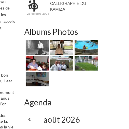
rcils
CALLIGRAPHIE DU
nes de
KAMIZA
25 octobre 2024
 les
on appelle
e.
Albums Photos
n bon
 il est
gèrement
, anus
Agenda
l’on
 des
août
2026
e ki,
s la vie