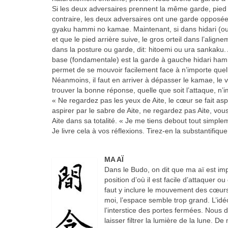
Si les deux adversaires prennent la même garde, pied
contraire, les deux adversaires ont une garde opposée 
gyaku hammi no kamae. Maintenant, si dans hidari (ou
et que le pied arrière suive, le gros orteil dans l’al
dans la posture ou garde, dit: hitoemi ou ura sankaku.
base (fondamentale) est la garde à gauche hidari hamm
permet de se mouvoir facilement face à n’importe quelle
Néanmoins, il faut en arriver à dépasser le kamae, le
trouver la bonne réponse, quelle que soit l’attaque, n’i
« Ne regardez pas les yeux de Aite, le cœur se fait aspir
aspirer par le sabre de Aite, ne regardez pas Aite, vous
Aite dans sa totalité. « Je me tiens debout tout simple
Je livre cela à vos réflexions. Tirez-en la substantifiqu
MA AÏ
Dans le Budo, on dit que ma aï est impo
position d’où il est facile d’attaquer 
faut y inclure le mouvement des cœurs d
moi, l’espace semble trop grand. L’idé
l’interstice des portes fermées. Nous d
laisser filtrer la lumière de la lune. De