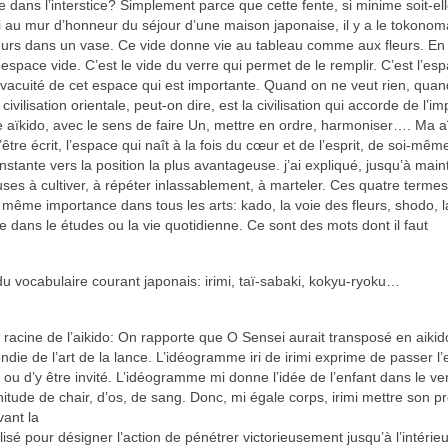
e dans l’interstice? Simplement parce que cette fente, si minime soit-ell
ssi au mur d’honneur du séjour d’une maison japonaise, il y a le tokonom
leurs dans un vase. Ce vide donne vie au tableau comme aux fleurs. En
espace vide. C’est le vide du verre qui permet de le remplir. C’est l’es
 vacuité de cet espace qui est importante. Quand on ne veut rien, qua
civilisation orientale, peut-on dire, est la civilisation qui accorde de l’i
de aïkido, avec le sens de faire Un, mettre en ordre, harmoniser…. Ma a
re écrit, l’espace qui naît à la fois du cœur et de l’esprit, de soi-mêm
nstante vers la position la plus avantageuse. j’ai expliqué, jusqu’à main
uses à cultiver, à répéter inlassablement, à marteler. Ces quatre terme
même importance dans tous les arts: kado, la voie des fleurs, shodo, l
ue dans le études ou la vie quotidienne. Ce sont des mots dont il faut
du vocabulaire courant japonais: irimi, taï-sabaki, kokyu-ryoku…
t la racine de l’aikido: On rapporte que O Sensei aurait transposé en aikido
fondie de l’art de la lance. L’idéogramme iri de irimi exprime de passer l
ou d’y être invité. L’idéogramme mi donne l’idée de l’enfant dans le ve
itude de chair, d’os, de sang. Donc, mi égale corps, irimi mettre son p
vant la
lisé pour désigner l’action de pénétrer victorieusement jusqu’à l’intérieu