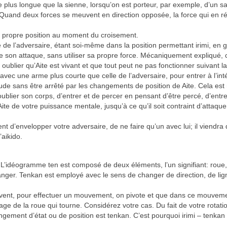
plus longue que la sienne, lorsqu’on est porteur, par exemple, d’un s
and deux forces se meuvent en direction opposée, la force qui en ré
c sa propre position au moment du croisement.
é de l’adversaire, étant soi-même dans la position permettant irimi, en 
 de son attaque, sans utiliser sa propre force. Mécaniquement expliqué, c
 oublier qu’Aite est vivant et que tout peut ne pas fonctionner suivant la
vec une arme plus courte que celle de l’adversaire, pour entrer à l’int
titude sans être arrêté par les changements de position de Aite. Cela est
oublier son corps, d’entrer et de percer en pensant d’être percé, d’entre
te de votre puissance mentale, jusqu’à ce qu’il soit contraint d’attaque
nt d’envelopper votre adversaire, de ne faire qu’un avec lui; il viendra d
’aikido.
. L’idéogramme ten est composé de deux éléments, l’un signifiant: roue, 
nger. Tenkan est employé avec le sens de changer de direction, de lig
souvent, pour effectuer un mouvement, on pivote et que dans ce mouvem
age de la roue qui tourne. Considérez votre cas. Du fait de votre rotati
angement d’état ou de position est tenkan. C’est pourquoi irimi – tenkan