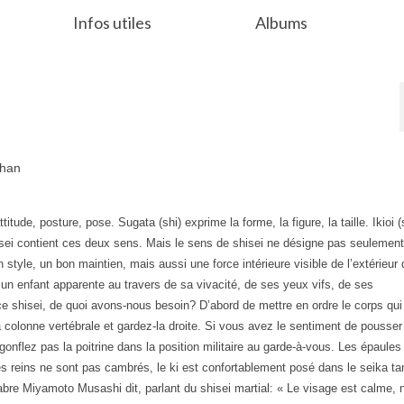
Infos utiles
Albums
ihan
titude, posture, pose. Sugata (shi) exprime la forme, la figure, la taille. Ikioi (
Shisei contient ces deux sens. Mais le sens de shisei ne désigne pas seulemen
 style, un bon maintien, mais aussi une force intérieure visible de l’extérieur
z un enfant apparente au travers de sa vivacité, de ses yeux vifs, de ses
shisei, de quoi avons-nous besoin? D’abord de mettre en ordre le corps qui 
la colonne vertébrale et gardez-la droite. Si vous avez le sentiment de pousser 
 gonflez pas la poitrine dans la position militaire au garde-à-vous. Les épaules
s reins ne sont pas cambrés, le ki est confortablement posé dans le seika ta
bre Miyamoto Musashi dit, parlant du shisei martial: « Le visage est calme, n