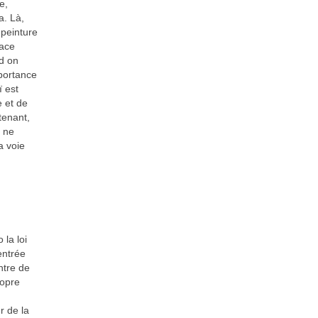
e,
a. Là,
 peinture
pace
nd on
mportance
ï est
e et de
tenant,
s ne
a voie
 la loi
’entrée
ntre de
ropre
r de la